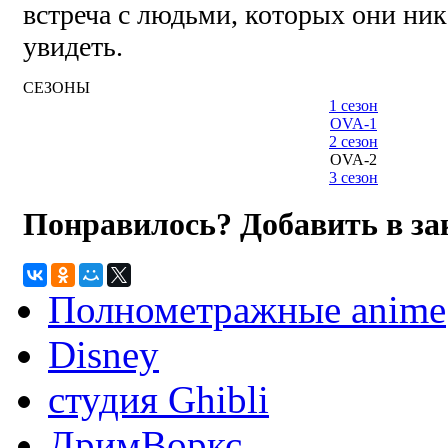
встреча с людьми, которых они ник
увидеть.
СЕЗОНЫ
1 сезон
OVA-1
2 сезон
OVA-2
3 сезон
Понравилось? Добавить в з
Полнометражные anime
Disney
студия Ghibli
ДримВоркс