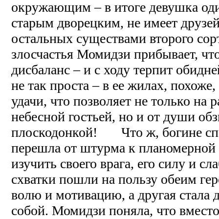
окружающим – в итоге девушка оди
старым дворецким, не имеет друзей
остальных существами второго сор
злосчастья Момидзи прибывает, чт
дисбаланс – и с ходу терпит обидн
не так проста – в ее жилах, похоже,
удачи, что позволяет не только на 
небесной гостьей, но и от души обз
плоскодонкой! Что ж, богине спе
перешла от штурма к планомерной о
изучить своего врага, его силу и с
схватки пошли на пользу обеим гер
волю и мотивацию, а другая стала д
собой. Момидзи поняла, что вместо