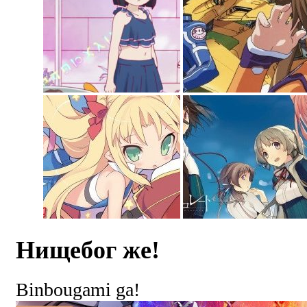
Нищебог же!
Binbougami ga!