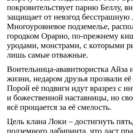
покровительствует парню Беллу, вн
защищает от невзгод бесстрашную
Многоуровневое подземелье, распо
городком Орарио, по-прежнему ки
уродами, монстрами, с которыми р
лишь самые отважные.
Воительница-ававнтюристка Айза н
жизни, недаром друзья прозвали е
Порой её подвиги идут вразрез с и
и божественной наставницы, но св
всё прощается за её смелость.
Цель клана Локи – достигнуть пять
подземного лабиринта, что даст пр