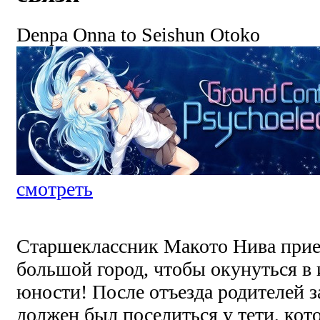
Denpa Onna to Seishun Otoko
смотреть
Старшеклассник Макото Нива приех
большой город, чтобы окунуться в
юности! После отъезда родителей 
должен был поселиться у тети, кото