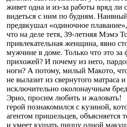
живет одна и из-за работы вряд ли 
видеться с ним по будням. Наивны
предвкушал «одиночное плавание»,
что на деле тетя, 39-летняя Мэмэ 
привлекательная женщина, явно ст
мужчине в доме. Только что это за 
прихожей? И почему из него, пардо
ноги? А потому, милый Макото, что
не вылазит из свернутого матраса 
исключительно околонаучным бред
Эрио, просим любить и жаловать
герой познакомился с кузиной, кото
агентом пришельцев, объясняется т
и умеет кушать пиццу одной маку