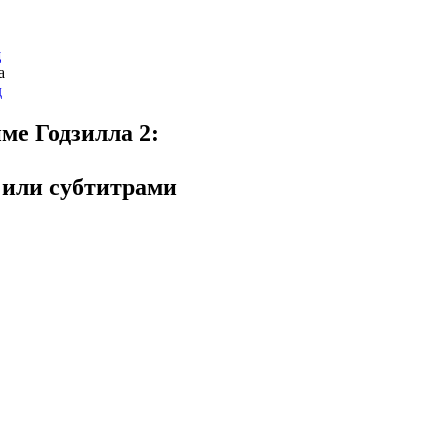
щ
а
д
име
Годзилла 2:
 или субтитрами