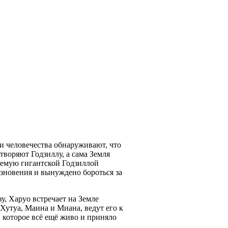
ми человечества обнаруживают, что
творяют Годзиллу, а сама Земля
ляемую гигантской Годзиллой
езновения и вынуждено бороться за
у, Харуо встречает на Земле
Хутуа, Маина и Миана, ведут его к
 которое всё ещё живо и приняло