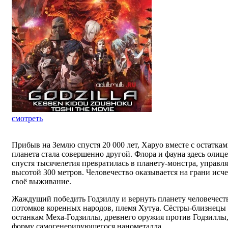
смотреть
Прибыв на Землю спустя 20 000 лет, Харуо вместе с остатка
планета стала совершенно другой. Флора и фауна здесь олице
спустя тысячелетия превратилась в планету-монстра, управ
высотой 300 метров. Человечество оказывается на грани исч
своё выживание.
Жаждущий победить Годзиллу и вернуть планету человечеств
потомков коренных народов, племя Хутуа. Сёстры-близнецы 
останкам Меха-Годзиллы, древнего оружия против Годзиллы,
форму самогенерирующегося нанометалла.