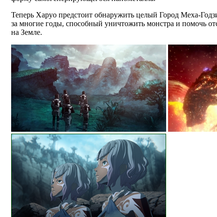
Теперь Харуо предстоит обнаружить целый Город Меха-Год
за многие годы, способный уничтожить монстра и помочь отс
на Земле.