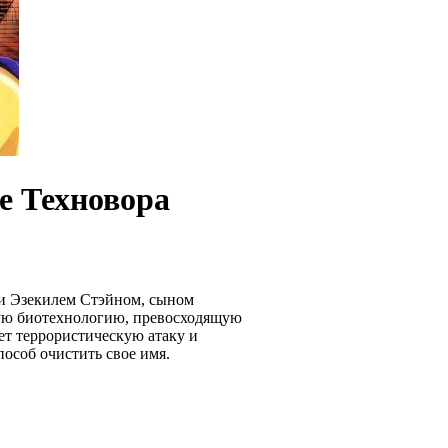
е Техновора
 и Эзекилем Стэйном, сыном
вую биотехнологию, превосходящую
ет террористическую атаку и
пособ очистить свое имя.