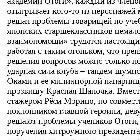
академии Отоги», каждый из члено
отыгрывает кого-то из персонажей
решая проблемы товарищей по учеб
японских старшеклассников немало,
взаимопомощи» трудятся настоящие
работая с таким огоньком, что преп
решения вопросов можно только 
ударная сила клуба – тандем шумн
Оками и ее миниатюрной напарниц
прозвищу Красная Шапочка. Вмес
стажером Рёси Морино, по совмест
поклонником главной героини, дев
решают проблемы учеников Отоги,
поручения хитроумного президента