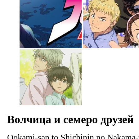
Волчица и семеро друзей
Ookami-san to Shichinin no Nakama-