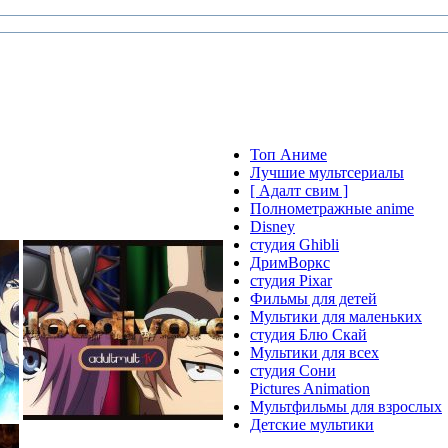
Топ Аниме
Лучшие мультсериалы
[ Адалт свим ]
Полнометражные anime
Disney
студия Ghibli
ДримВоркс
студия Pixar
Фильмы для детей
Мультики для маленьких
студия Блю Скай
Мультики для всех
студия Сони
Pictures Animation
Мультфильмы для взрослых
Детские мультики