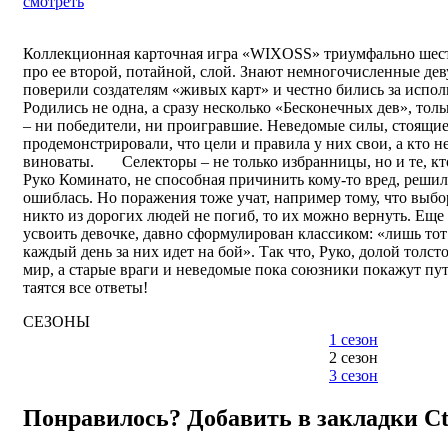
смотреть
Коллекционная карточная игра «WIXOSS» триумфально шеств
про ее второй, потайной, слой. Знают немногочисленные де
поверили создателям «живых карт» и честно бились за испол
Родились не одна, а сразу несколько «Бесконечных дев», толь
– ни победители, ни проигравшие. Неведомые силы, стоящие 
продемонстрировали, что цели и правила у них свои, а кто н
виноваты. Селекторы – не только избранницы, но и те, кто
Руко Коминато, не способная причинить кому-то вред, реши
ошиблась. Но поражения тоже учат, например тому, что выбо
никто из дорогих людей не погиб, то их можно вернуть. Еще
усвоить девочке, давно сформулирован классиком: «лишь тот
каждый день за них идет на бой». Так что, Руко, долой толс
мир, а старые враги и неведомые пока союзники покажут пут
таятся все ответы!
СЕЗОНЫ
1 сезон
2 сезон
3 сезон
Понравилось? Добавить в закладки
C