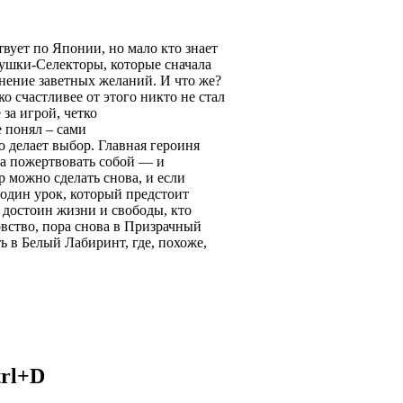
ует по Японии, но мало кто знает
вушки-Селекторы, которые сначала
нение заветных желаний. И что же?
ко счастливее от этого никто не стал
за игрой, четко
е понял – сами
 делает выбор. Главная героиня
ла пожертвовать собой — и
р можно сделать снова, и если
 один урок, который предстоит
 достоин жизни и свободы, кто
товство, пора снова в Призрачный
ь в Белый Лабиринт, где, похоже,
trl+D