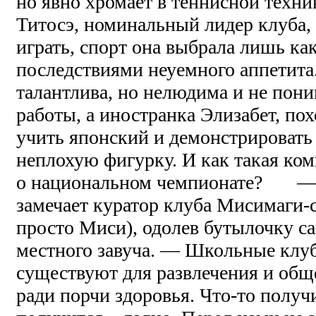
но явно хромает в теннисной техн
Титосэ, номинальный лидер клуба, 
играть, спорт она выбрала лишь ка
последствиями неуемного аппетита
талантлива, но нелюдима и не пон
работы, а иностранка Элизабет, пох
учить японский и демонстрировать
неплохую фигурку. И как такая ко
о национальном чемпионате? — Н
замечает куратор клуба Мисимаги-с
просто Миси), одолев бутылочку с
местного завуча. — Школьные клуб
существуют для развлечения и обще
ради порчи здоровья. Что-то получ