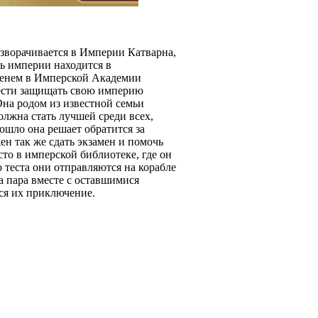
зворачивается в Империи Катварна,
ть империи находится в
менем в Имперской Академии
чести защищать свою империю
на родом из известной семьи
олжна стать лучшей среди всех,
ошло она решает обратится за
н так же сдать экзамен и помочь
сто в имперской библиотеке, где он
 теста они отправляются на корабле
а пара вместе с оставшимися
тся их приключение.