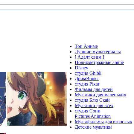
Топ Аниме
Лучшие мультсериалы
[ Адалт свим ]
Полнометражные anime
Disney
студия Ghibli
ДримВоркс
студия Pixar
Фильмы для детей
Мультики для маленьких
студия Блю Скай
Мультики для всех
студия Сони
Pictures Animation
Мультфильмы для взрослых
Детские мультики