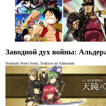
Заводной дух войны: Альдер
Nejimaki Seirei Senki: Tenkyou no Alderamin