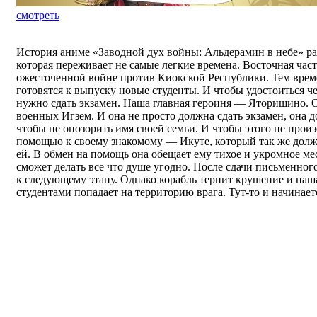
смотреть
История аниме «Заводной дух войны: Альдерамин в небе» ра
которая переживает не самые легкие времена. Восточная час
ожесточенной войне против Киокской Республики. Тем вре
готовятся к выпуску новые студенты. И чтобы удостоиться 
нужно сдать экзамен. Наша главная героиня — Яторишино. О
военных Игзем. И она не просто должна сдать экзамен, она д
чтобы не опозорить имя своей семьи. И чтобы этого не произ
помощью к своему знакомому — Икуте, который так же долже
ей. В обмен на помощь она обещает ему тихое и укромное ме
сможет делать все что душе угодно. После сдачи письменного
к следующему этапу. Однако корабль терпит крушение и наш
студентами попадает на территорию врага. Тут-то и начинае