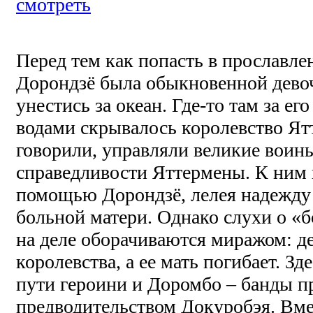
смотреть
Перед тем как попасть в прославл
Дорондзё была обыкновенной дево
унестись за океан. Где-то там за е
водами скрывалось королевство Ятт
говорили, управляли великие воин
справедливости Яттермены. К ним и
помощью Дорондзё, лелея надежду 
больной матери. Однако слухи о «
на деле оборачиваются миражом: д
королевства, а ее мать погибает. Зд
пути героини и Доромбо – банды п
предводительством Докуробэя. Вме