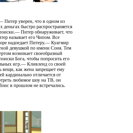
— Питер уверен, что в одном из
х деньгах быстро распространяется
 поиски.— Питер обнаруживает, что
итер называет его Чипом. Все
коре надоедает Питеру.— Куагмир
ытной девушкой по имени Соня. Тем
ртом возникает своеобразный
оиски Бога, чтобы попросить его
льных игр.— Кливленд со своей
ть вещи, как жена запрещает ему
тей кардинально отличается от
треть любимое шоу на ТВ, он
 Лоис в прошлом не встречались.