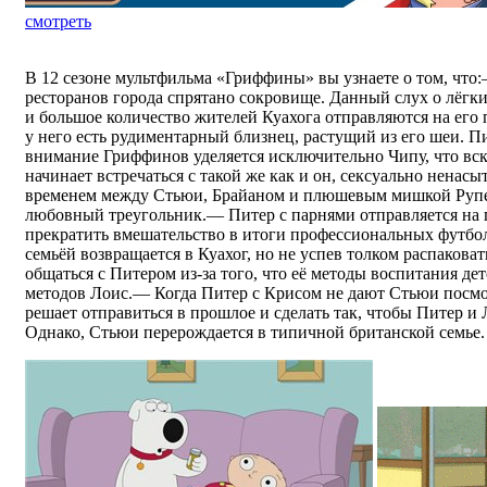
смотреть
В 12 сезоне мультфильма «Гриффины» вы узнаете о том, что:
ресторанов города спрятано сокровище. Данный слух о лёгки
и большое количество жителей Куахога отправляются на его
у него есть рудиментарный близнец, растущий из его шеи. П
внимание Гриффинов уделяется исключительно Чипу, что вс
начинает встречаться с такой же как и он, сексуально ненас
временем между Стьюи, Брайаном и плюшевым мишкой Рупе
любовный треугольник.— Питер с парнями отправляется на п
прекратить вмешательство в итоги профессиональных футбо
семьёй возвращается в Куахог, но не успев толком распакова
общаться с Питером из-за того, что её методы воспитания де
методов Лоис.— Когда Питер с Крисом не дают Стьюи посмо
решает отправиться в прошлое и сделать так, чтобы Питер и
Однако, Стьюи перерождается в типичной британской семье.