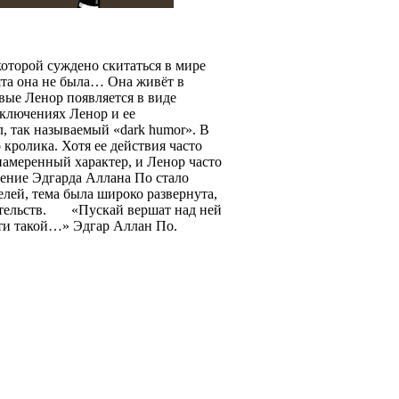
оторой суждено скитаться в мире
нята она не была… Она живёт в
е Ленор появляется в виде
иключениях Ленор и ее
, так называемый «dark humor». В
 кролика. Хотя ее действия часто
намеренный характер, и Ленор часто
ение Эдгарда Аллана По стало
елей, тема была широко развернута,
вательств. «Пускай вершат над ней
сти такой…» Эдгар Аллан По.