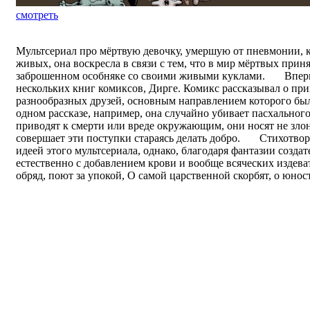
смотреть
Мультсериал про мёртвую девочку, умершую от пневмонии, к
живых, она воскресла в связи с тем, что в мир мёртвых при
заброшенном особняке со своими живыми куклами. Впервы
нескольких книг комиксов, Дирге. Комикс рассказывал о пр
разнообразных друзей, основным направлением которого был
одном рассказе, например, она случайно убивает пасхального
приводят к смерти или вреде окружающим, они носят не зло
совершает эти поступки стараясь делать добро. Стихотвор
идеей этого мультсериала, однако, благодаря фантазии создат
естественно с добавлением крови и вообще всяческих изде
обряд, поют за упокой, О самой царственной скорбят, о юно