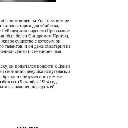
 обычное видео на YouTube, вскоре
 катализатором для убийства,
е Лейквуд жил паренек (Призрачное
ив (был болен Синдромом Протея),
е живое существо с которым он
го талантов, и он даже смастерил из
бленной Дэйзи («семейное» имя
ску, он попытался подойти к Дэйзи
й своё лицо, девушка испугалась, а
о Брэндон обезумел и в этом же
збил его) 9 октября 1994 года.
пытался наконец передать ей