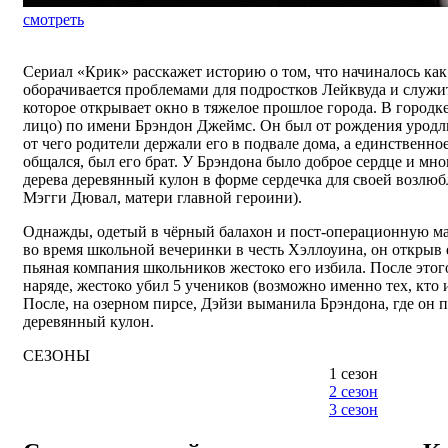
смотреть
Сериал «Крик» расскажет историю о том, что начиналось как
оборачивается проблемами для подростков Лейквуда и служит
которое открывает окно в тяжелое прошлое города. В городк
лицо) по имени Брэндон Джеймс. Он был от рождения уродл
от чего родители держали его в подвале дома, а единственно
общался, был его брат. У Брэндона было доброе сердце и мно
дерева деревянный кулон в форме сердечка для своей возлю
Мэгги Дювал, матери главной героини).
Однажды, одетый в чёрный балахон и пост-операционную ма
во время школьной вечеринки в честь Хэллоуина, он открыв е
пьяная компания школьников жестоко его избила. После этог
наряде, жестоко убил 5 учеников (возможно именно тех, кто и
После, на озерном пирсе, Дэйзи выманила Брэндона, где он 
деревянный кулон.
СЕЗОНЫ
1 сезон
2 сезон
3 сезон