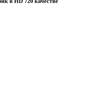
рик
в HD 720 качестве