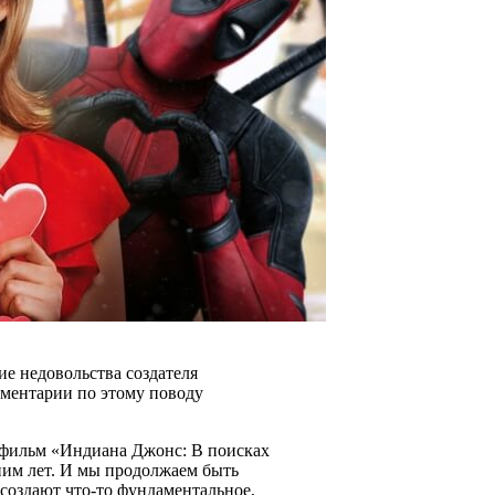
ие недовольства создателя
мментарии по этому поводу
и фильм «Индиана Джонс: В поисках
шним лет. И мы продолжаем быть
создают что-то фундаментальное,