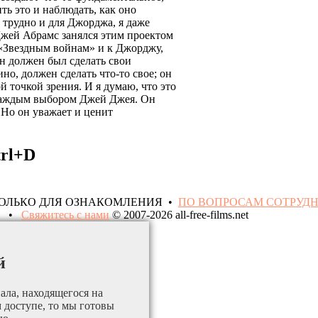
ть это и наблюдать, как оно
 трудно и для Джорджа, я даже
 Джей Абрамс занялся этим проектом
 «Звездным войнам» и к Джорджу,
Он должен был сделать свои
о, должен сделать что-то свое; он
й точкой зрения. И я думаю, что это
 каждым выбором Джей Джея. Он
 Но он уважает и ценит
trl+D
ТОЛЬКО ДЛЯ ОЗНАКОМЛЕНИЯ •
ПО ВОПРОСАМ СОТРУД
•
Свяжитесь с нами
© 2007-2026 all-free-films.net
й
ала, находящегося на
м доступе, то мы готовы