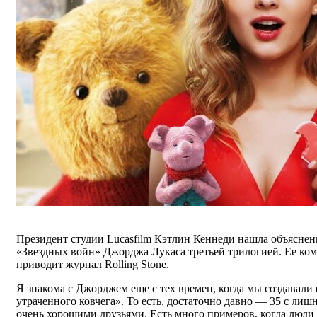
Президент студии Lucasfilm Кэтлин Кеннеди нашла объяснен
«Звездных войн» Джорджа Лукаса третьей трилогией. Ее ко
приводит журнал Rolling Stone.
Я знакома с Джорджем еще с тех времен, когда мы создавал
утраченного ковчега». То есть, достаточно давно — 35 с ли
очень хорошими друзьями. Есть много примеров, когда люди 