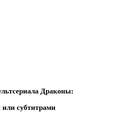
мультсериала
Драконы:
й или субтитрами