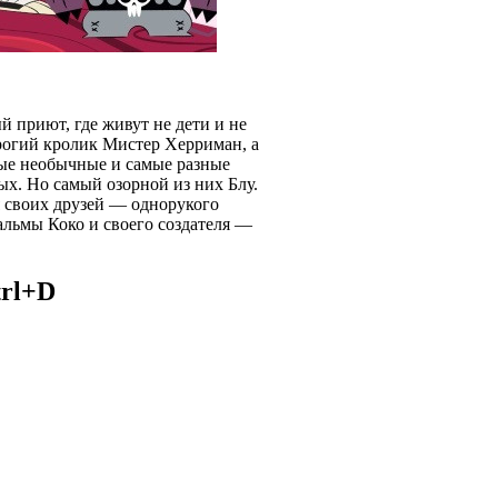
 приют, где живут не дети и не
рогий кролик Мистер Херриман, а
ые необычные и самые разные
ых. Но самый озорной из них Блу.
 своих друзей — однорукого
альмы Коко и своего создателя —
trl+D