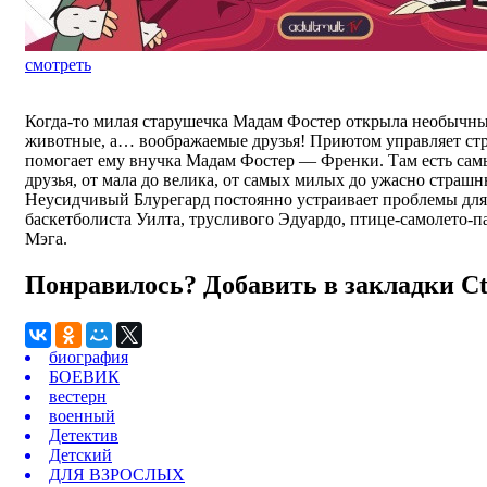
смотреть
Когда-то милая старушечка Мадам Фостер открыла необычный
животные, а… воображаемые друзья! Приютом управляет ст
помогает ему внучка Мадам Фостер — Френки. Там есть сам
друзья, от мала до велика, от самых милых до ужасно страшн
Неусидчивый Блурегард постоянно устраивает проблемы для
баскетболиста Уилта, трусливого Эдуардо, птице-самолето-п
Мэга.
Понравилось? Добавить в закладки
C
биография
БОЕВИК
вестерн
военный
Детектив
Детский
ДЛЯ ВЗРОСЛЫХ