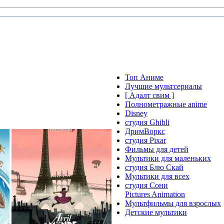
Топ Аниме
Лучшие мультсериалы
[ Адалт свим ]
Полнометражные anime
Disney
студия Ghibli
ДримВоркс
студия Pixar
Фильмы для детей
Мультики для маленьких
студия Блю Скай
Мультики для всех
студия Сони
Pictures Animation
Мультфильмы для взрослых
Детские мультики