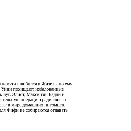
 памяти влюбился в Жизель, но ему
ра Уини похищают избалованные
 Буг, Элиот, Макскизи, Бадди и
сательную операцию ради своего
рага: в мире домашних питомцев.
ля Фифи не собираются отдавать