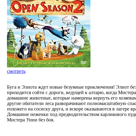
смотреть
Буга и Элиота ждут новые безумные приключения! Элиот без
приходится сойти с дороги, ведущей к алтарю, когда Мисте
домашние животные, которые намерены вернуть его хозяевам.
другие обитатели леса разворачивают полномасштабную спа
похожего на сосиску друга, и вскоре оказываются в лагере в
Домашние неженки под предводительством карликового пуде
Мистера Уини без боя.