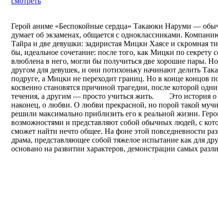
смотреть
Герой аниме «Беспокойные сердца» Такаюки Наруми — обыч
думает об экзаменах, общается с одноклассниками. Компани
Тайра и две девушки: задиристая Мицки Хаясе и скромная т
бы, идеальное сочетание: после того, как Мицки по секрету 
влюблена в него, могли бы получиться две хорошие пары. Но
другом для девушек, и они потихоньку начинают делить Так
подруге, а Мицки не переходит границ. Но в конце концов 
косвенно становятся причиной трагедии, после которой одн
течения, а другим — просто учиться жить. Это история о 
наконец, о любви. О любви прекрасной, но порой такой муч
решили максимально приблизить его к реальной жизни. Гер
возможностями и представляют собой обычных людей, с кот
сможет найти нечто общее. На фоне этой повседневности раз
драма, представляющее собой тяжелое испытание как для др
основано на развитии характеров, демонстрации самых разли