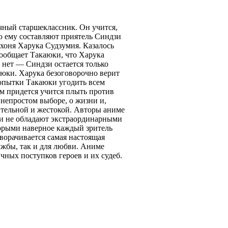
ный старшеклассник. Он учится,
ю ему составляют приятель Синдзи
ихоня Харука Судзумия. Казалось
сообщает Такаюки, что Харука
 нет — Синдзи остается только
аюки. Харука безоговорочно верит
попытки Такаюки угодить всем
им придется учится плыть против
непростом выборе, о жизни и,
ительной и жестокой. Авторы аниме
ои не обладают экстраординарными
орыми наверное каждый зритель
ворачивается самая настоящая
ужбы, так и для любви. Аниме
чных поступков героев и их судеб.