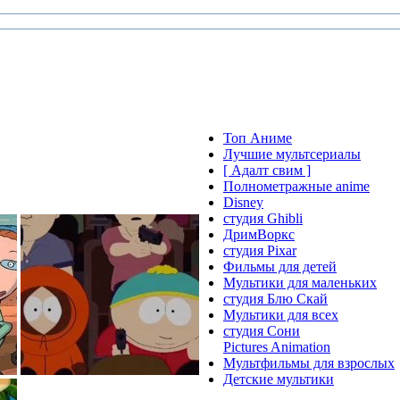
Топ Аниме
Лучшие мультсериалы
[ Адалт свим ]
Полнометражные anime
Disney
студия Ghibli
ДримВоркс
студия Pixar
Фильмы для детей
Мультики для маленьких
студия Блю Скай
Мультики для всех
студия Сони
Pictures Animation
Мультфильмы для взрослых
Детские мультики