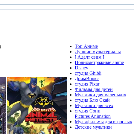
д
Топ Аниме
Лучшие мультсериалы
[ Адалт свим ]
Полнометражные anime
Disney
студия Ghibli
ДримВоркс
студия Pixar
Фильмы для детей
Мультики для маленьких
студия Блю Скай
Мультики для всех
студия Сони
Pictures Animation
Мультфильмы для взрослых
Детские мультики