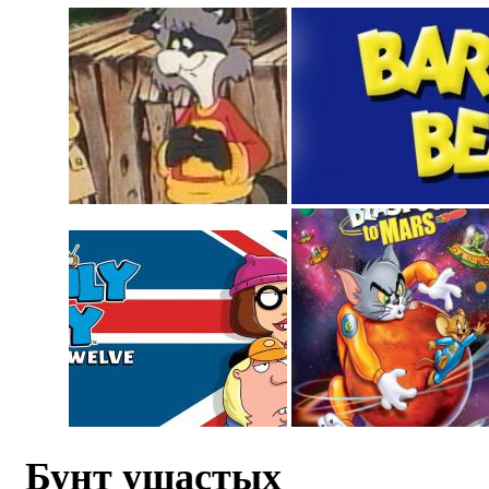
Бунт ушастых