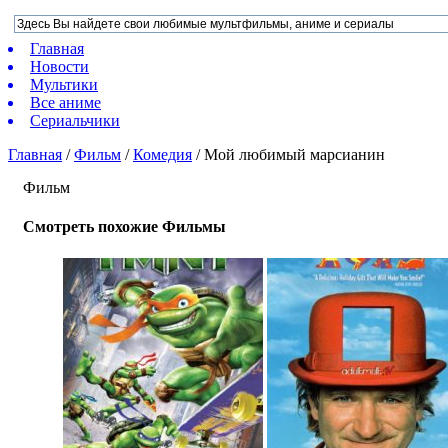
Главная
Новости
Мультики
Все аниме
Сериальчики
Главная
/
Фильм
/
Комедия
/
Мой любимый марсианин
Фильм
Смотреть похожие Фильмы