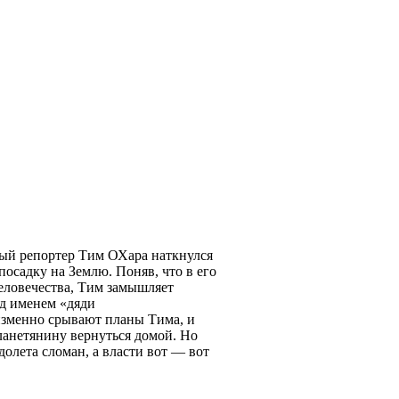
вый репортер Тим ОХара наткнулся
осадку на Землю. Поняв, что в его
еловечества, Тим замышляет
од именем «дяди
менно срывают планы Тима, и
ланетянину вернуться домой. Но
долета сломан, а власти вот — вот