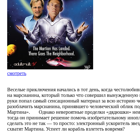
смотреть
Веселые приключения начались в тот день, когда честолюби
на марсианина, который только что совершил вынужденную п
руки попал самый сенсационный материал за всю историю ч
разоблачить марсианина, принявшего человеческий облик п
Мартина». Однако невероятные проделки «дядюшки» неиз
тогда он принимает решение помочь изобретательному иноп
сделать это не так — то просто: электронный ускоритель звез
схватят Мартина. Успеет ли корабль взлететь вовремя?