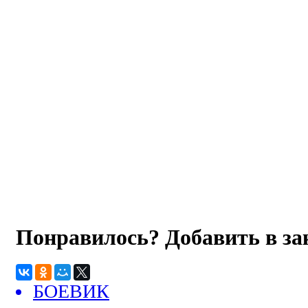
Понравилось? Добавить в з
БОЕВИК