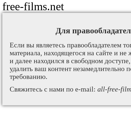
free-films.net
Для правообладател
Если вы являетесь правообладателем то
материала, находящегося на сайте и не 
и далее находился в свободном доступе,
удалить ваш контент незамедлительно 
требованию.
Свяжитесь с нами по e-mail:
all-free-fi