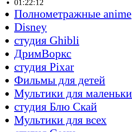
01:22:12
Полнометражные anime
Disney
студия Ghibli
ДримВоркс
студия Pixar
Фильмы для детей
Мультики для маленьк
студия Блю Скай
Мультики для всех